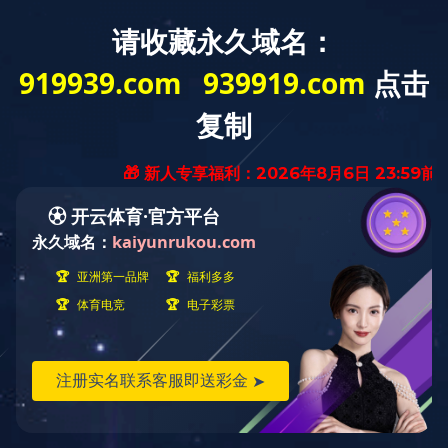

EN
案例展示
连续数年产值过亿元,一直是多家集团公司的合格供应商
国外客户
国内客户
地区：
南方区域
北方区域
省市：
云南
贵州
四川
广东
广西
湖南
湖北
江西