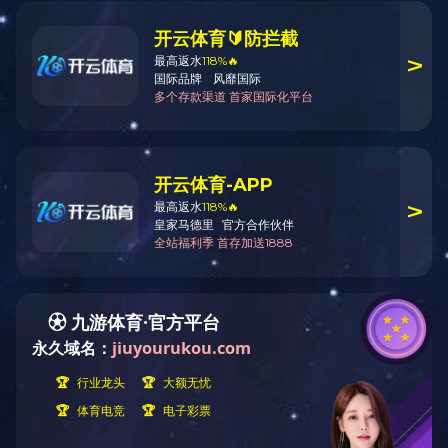
安徽
福建
上海
江苏
南京
浙江
南京中联水泥
版权所有 开云·体育 Copyright © 2022 All Rights Reserved
浙ICP
备07504362号-1号
浙公网安备 33018202000101号
技术支持：鼎易科技
星空app入口站官网
|
中国体育网
|
开云手机端·官方版入口
|
九游平台
|
易游官方网站
|
华体会在线登录官网
|
九游平台
|
安博电子官方网站
|
快3官网
|