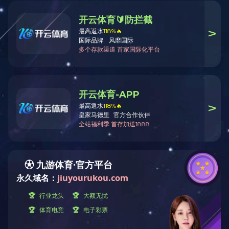
黑龙江
大连
吉林
山东
山西
甘肃酒泉万象建材有限公司
甘肃京兰水泥
版权所有 开云·体育 Copyright © 2022 All Rights Reserved
浙ICP
备07504362号-1号
浙公网安备 33018202000101号
技术支持：鼎易科技
星空app入口站官网
|
中国体育网
|
开云手机端·官方版入口
|
九游平台
|
易游官方网站
|
华体会在线登录官网
|
九游平台
|